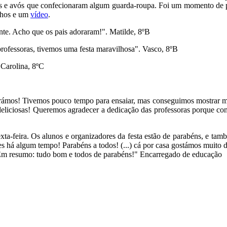
is e avós que confecionaram algum guarda-roupa. Foi um momento de pa
unhos e um
vídeo
.
nte. Acho que os pais adoraram!". Matilde, 8ºB
 professoras, tivemos uma festa maravilhosa". Vasco, 8ºB
 Carolina, 8ºC
adorámos! Tivemos pouco tempo para ensaiar, mas conseguimos mostrar
deliciosas! Queremos agradecer a dedicação das professoras porque co
exta-feira. Os alunos e organizadores da festa estão de parabéns, e ta
entes há algum tempo! Parabéns a todos! (...) cá por casa gostámos muito 
Em resumo: tudo bom e todos de parabéns!" Encarregado de educação