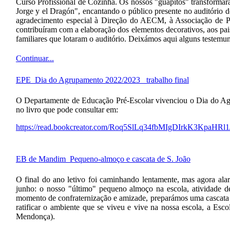
Curso Profissional de Cozinha. Os nossos "guapitos" transformar
Jorge y el Dragón", encantando o público presente no auditóri
agradecimento especial à Direção do AECM, à Associação de Pai
contribuíram com a elaboração dos elementos decorativos, aos pa
familiares que lotaram o auditório. Deixámos aqui alguns testem
Continuar...
EPE_Dia do Agrupamento 2022/2023_ trabalho final
O Departamente de Educação Pré-Escolar vivenciou o Dia do Agru
no livro que pode consultar em:
https://read.bookcreator.com/Roq5SlLq34fbMIgDIrkK3KpaH
EB de Mandim_Pequeno-almoço e cascata de S. João
O final do ano letivo foi caminhando lentamente, mas agora ala
junho: o nosso "último" pequeno almoço na escola, atividade de
momento de confraternização e amizade, preparámos uma cascata d
ratificar o ambiente que se viveu e vive na nossa escola, a Es
Mendonça).