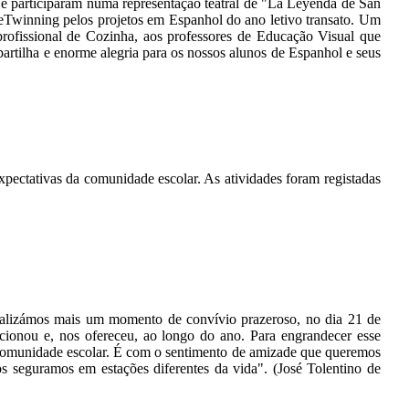
 e participaram numa representação teatral de "La Leyenda de San
Twinning pelos projetos em Espanhol do ano letivo transato. Um
rofissional de Cozinha, aos professores de Educação Visual que
rtilha e enorme alegria para os nossos alunos de Espanhol e seus
ectativas da comunidade escolar. As atividades foram registadas
 realizámos mais um momento de convívio prazeroso, no dia 21 de
rcionou e, nos ofereceu, ao longo do ano. Para engrandecer esse
a comunidade escolar. É com o sentimento de amizade que queremos
s seguramos em estações diferentes da vida". (José Tolentino de