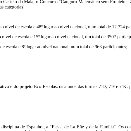
o Castêlo da Maia, o Concurso "Canguru Matemático sem Fronteiras 20
as categorias!
o nível de escola e 48º lugar ao nível nacional, num total de 12 724 par
nível de escola e 15º lugar ao nível nacional, um total de 3507 particip
de escola e 8º lugar ao nível nacional, num total de 963 participantes;
orativo e do projeto Eco-Escolas, os alunos das turmas 7ºD, 7ºF e 7ºK
disciplina de Espanhol, a "Fiesta de La Eñe y de la Familia". Os co