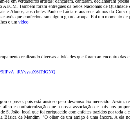
am-se em verdadeiros artistas: dançaram, cantaram, declamaram poesia
o do AECM. Também foram entregues os Selos Nacionais de Qualidade e
s e Alunos, aos chefes Paulo e Lúcia e aos seus alunos do Curso p
is e avós que confecionaram algum guarda-roupa. Foi um momento de pa
unhos e um
vídeo
.
pamento realizando diversas atividades que foram ao encontro das exp
Rl1/9jIPvA_jRYyysuX6lTdGNQ
rgou o passo, pois está ansioso pelo descanso tão merecido. Assim,
 afeto e confraternização que a nossa associação de pais nos propo
e S. João, local que foi enriquecido com enfeites trazidos por toda 
cola Básica de Mandim. "O olhar de um amigo é uma âncora. A ela no