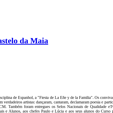
stelo da Maia
sciplina de Espanhol, a "Fiesta de La Eñe y de la Familia". Os conviv
m verdadeiros artistas: dançaram, cantaram, declamaram poesia e part
ECM. Também foram entregues os Selos Nacionais de Qualidade eTw
s e Alunos, aos chefes Paulo e Lúcia e aos seus alunos do Curso p