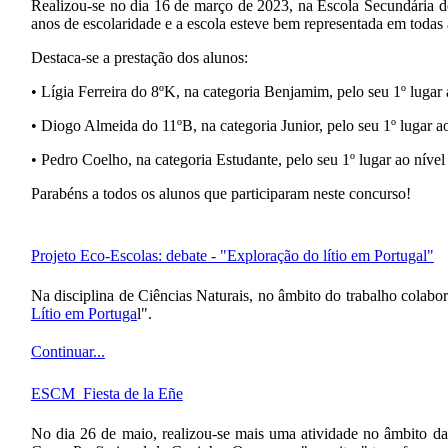
Realizou-se no dia 16 de março de 2023, na Escola Secundária d
anos de escolaridade e a escola esteve bem representada em todas 
Destaca-se a prestação dos alunos:
• Lígia Ferreira do 8ºK, na categoria Benjamim, pelo seu 1º lugar a
• Diogo Almeida do 11ºB, na categoria Junior, pelo seu 1º lugar ao 
• Pedro Coelho, na categoria Estudante, pelo seu 1º lugar ao nível 
Parabéns a todos os alunos que participaram neste concurso!
Projeto Eco-Escolas: debate - "Exploração do lítio em Portugal"
Na disciplina de Ciências Naturais, no âmbito do trabalho colab
Lítio em Portuga
l".
Continuar...
ESCM_Fiesta de la Eñe
No dia 26 de maio, realizou-se mais uma atividade no âmbito da 