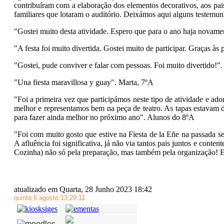
contribuíram com a elaboração dos elementos decorativos, aos pa
familiares que lotaram o auditório. Deixámos aqui alguns testem
"Gostei muito desta atividade. Espero que para o ano haja novame
"A festa foi muito divertida. Gostei muito de participar. Graças às
"Gostei, pude conviver e falar com pessoas. Foi muito divertido!".
"Una fiesta maravillosa y guay". Marta, 7ºA
"Foi a primeira vez que participámos neste tipo de atividade e 
melhor e representamos bem na peça de teatro. As tapas estavam 
para fazer ainda melhor no próximo ano". Alunos do 8ºA
"Foi com muito gosto que estive na Fiesta de la Eñe na passada s
A afluência foi significativa, já não via tantos pais juntos e cont
Cozinha) não só pela preparação, mas também pela organização! 
atualizado em Quarta, 28 Junho 2023 18:42
quinta 6 agosto 13:29:12